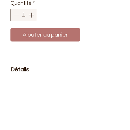
Quantité
*
Ajouter au panier
Détails
Le prix affiché :
1 mètre de tissu
Composition
: 100% polyester
Laize
: 1m50
G/m2
: 125