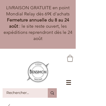
LIVRAISON GRATUITE en point
Mondial Relay dès 69€ d'achats
Fermeture annuelle du 8 au 24
août
: le site reste ouvert, les
expéditions reprendront dès le 24
août