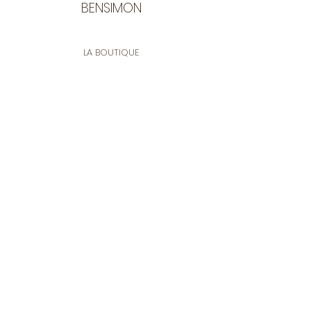
BENSIMON
LA BOUTIQUE
Ouverte du lundi au vendredi
de 9:30 à 12:30 et de 14:00 à 17:00
26 rue Francis de Pressensé
13001 Marseille
CONTACT
Tel.
04 91 90 18 89
tissusbensimon@gmail.com