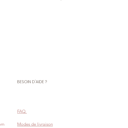
 mètre de tissu. Si vous voulez 1
us devez choisir 2 quantités
coton 20% polyester
tion de sweats, vestes, joggings,
ants et accessoires sportwears.
ut doux.
BESOIN D'AIDE ?
FAQ
com
Modes de livraison