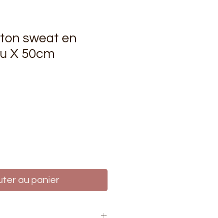
eton sweat en
ru X 50cm
rix
uter au panier