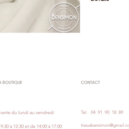
Le prix affiché :
0,50
mètre de ce tissu vo
Composition
: 80% 
Laize
: 1m50
G/m2
: 250
Idéal pour la confec
vêtements pour enf
Envers en polaire to
A BOUTIQUE
CONTACT
Tel.
04 91 90 18 89
verte du lundi au vendredi
tissusbensimon@gmail.
9:30 à 12:30 et de 14:00 à 17:00