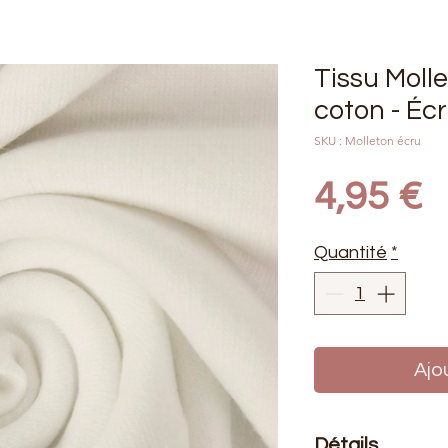
Tissu Moll
coton - Éc
SKU : Molleton écru
P
4,95 €
Quantité
*
Ajo
Détails