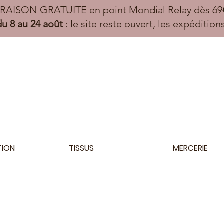
VRAISON GRATUITE en point Mondial Relay dès 69€
u 8 au 24 août
: le site reste ouvert, les expéditio
TION
TISSUS
MERCERIE