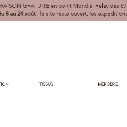
VRAISON GRATUITE en point Mondial Relay dès 69€
u 8 au 24 août
: le site reste ouvert, les expéditio
TION
TISSUS
MERCERIE