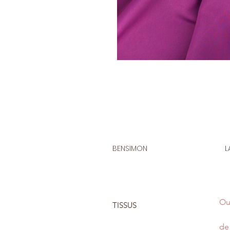
BENSIMON
L
Ou
TISSUS
de 