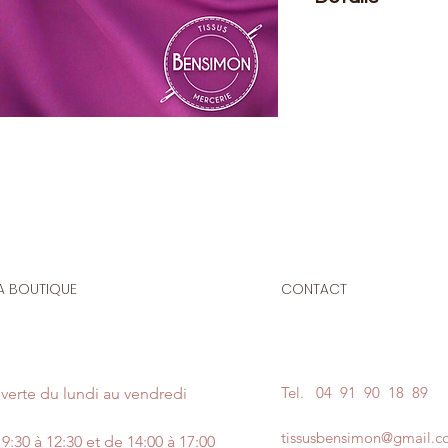
Le prix affiché :
1 mè
Composition
: 100% 
Laize
: 1m50
G/m2
: 190
Tissu d'habillement
fluide et ayant un 
brillance dans le ref
Très agréable à porte
A BOUTIQUE
CONTACT
Légèrement transpare
clairs, il drevra êtr
C'est un tissu idéa
d'été, idéal pour la
jupes, robes.
Tel.
04 91 90 18 89
verte du lundi au vendredi
tissusbensimon@gmail.
9:30 à 12:30 et de 14:00 à 17:00