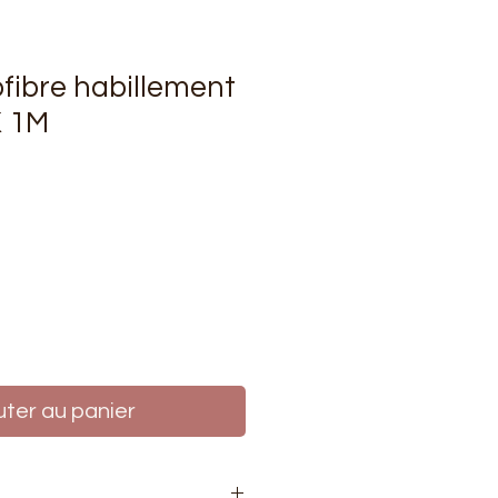
ofibre habillement
X 1M
rix
uter au panier