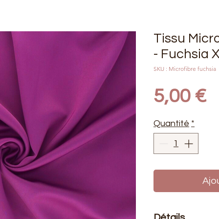
Tissu Micr
- Fuchsia 
SKU : Microfibre fuchsia
P
5,00 €
Quantité
*
Ajo
Détails