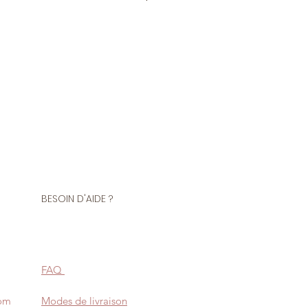
tre de ce tissu
polyester
 au toucher doux et velouté,
tombé drapé et élégant. Légère
let de la lumière.
r, il se froisse très difficilement.
BESOIN D'AIDE ?
nt pour les coloris les plus
e doublé pour une robe.
l pour la confection de vêtements
 confection de blouses, chemisiers,
FAQ
com
Modes de livraison