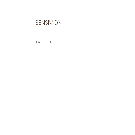
BENSIMON
LA BOUTIQUE
Ouverte du lundi au vendredi
de 9:30 à 12:30 et de 14:00 à 17:00
26 rue Francis de Pressensé
13001 Marseille
CONTACT
Tel.
04 91 90 18 89