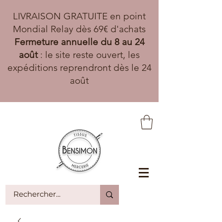
LIVRAISON GRATUITE en point
Mondial Relay dès 69€ d'achats
Fermeture annuelle du 8 au 24
août
: le site reste ouvert, les
expéditions reprendront dès le 24
août