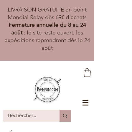
LIVRAISON GRATUITE en point
Mondial Relay dès 69€ d'achats
Fermeture annuelle du 8 au 24
août
: le site reste ouvert, les
expéditions reprendront dès le 24
août