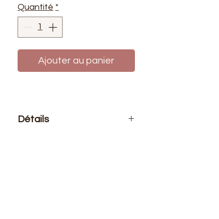
Quantité
*
Ajouter au panier
Détails
Le prix affiché :
1 mètre de tissu
Composition
: 94% Coton 6%
Elasthanne
Laize utile
: 1m45
G/m2
: 220