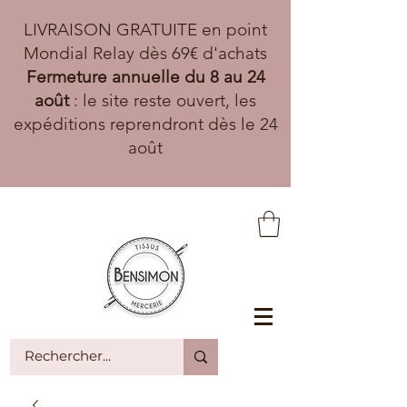
LIVRAISON GRATUITE en point
Mondial Relay dès 69€ d'achats
Fermeture annuelle du 8 au 24
août
: le site reste ouvert, les
expéditions reprendront dès le 24
août