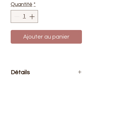
Quantité
*
Ajouter au panier
Détails
Le prix affiché :
1 mètre de tissu
Composition
: 94% Coton 6%
Elasthanne
Laize utile
: 1m45
G/m2
: 220