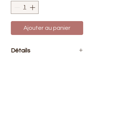
Ajouter au panier
Détails
Conditionnement
: prix affiché pour
un mètre de tissu.
Laize
: 90cm