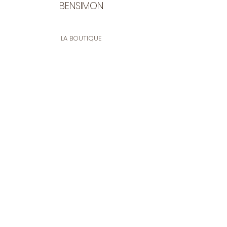
BENSIMON
LA BOUTIQUE
Ouverte du lundi au vendredi
de 9:30 à 12:30 et de 14:00 à 17:00
26 rue Francis de Pressensé
13001 Marseille
CONTACT
Tel.
04 91 90 18 89
tissusbensimon@gmail.com