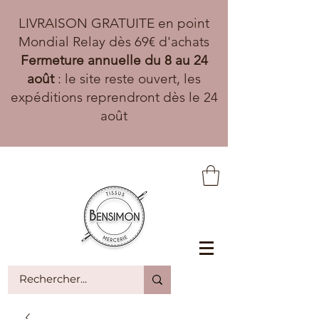
LIVRAISON GRATUITE en point
Mondial Relay dès 69€ d'achats
Fermeture annuelle du 8 au 24
août
: le site reste ouvert, les
expéditions reprendront dès le 24
août