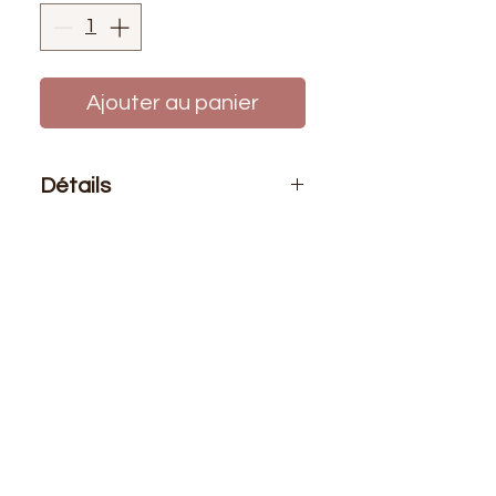
Ajouter au panier
Détails
Conditionnement
: prix affiché pour
un mètre de tissu.
Laize
: 1m80