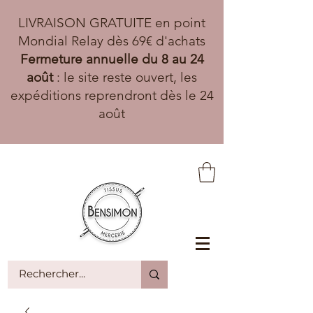
LIVRAISON GRATUITE en point
Mondial Relay dès 69€ d'achats
Fermeture annuelle du 8 au 24
août
: le site reste ouvert, les
expéditions reprendront dès le 24
août