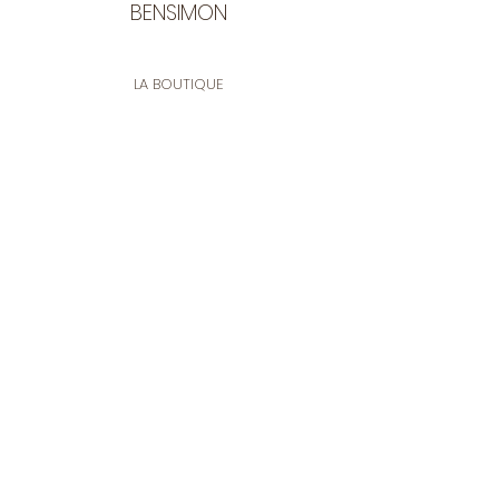
BENSIMON
LA BOUTIQUE
Ouverte du lundi au vendredi
de 9:30 à 12:30 et de 14:00 à 17:00
26 rue Francis de Pressensé
13001 Marseille
CONTACT
Tel.
04 91 90 18 89
tissusbensimon@gmail.com