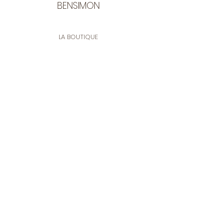
BENSIMON
LA BOUTIQUE
Ouverte du lundi au vendredi
de 9:30 à 12:30 et de 14:00 à 17:00
26 rue Francis de Pressensé
13001 Marseille
CONTACT
Tel.
04 91 90 18 89
tissusbensimon@gmail.com