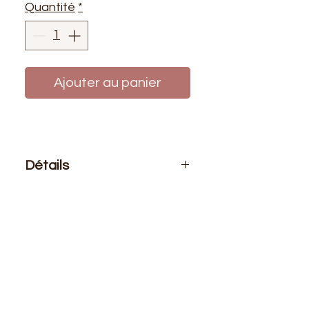
Quantité
*
Ajouter au panier
Détails
Le prix affiché :
0,50 mètre de tissu.
Si vous voulez 1 mètre de ce tissu
vous devez choisir 2 quantités
Composition
: 100% Polyester
Laize
: 1m50