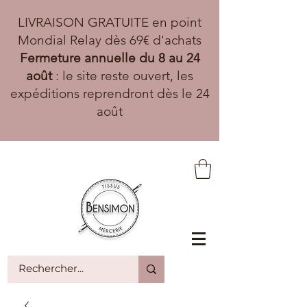
LIVRAISON GRATUITE en point
Mondial Relay dès 69€ d'achats
Fermeture annuelle du 8 au 24
août
: le site reste ouvert, les
expéditions reprendront dès le 24
août