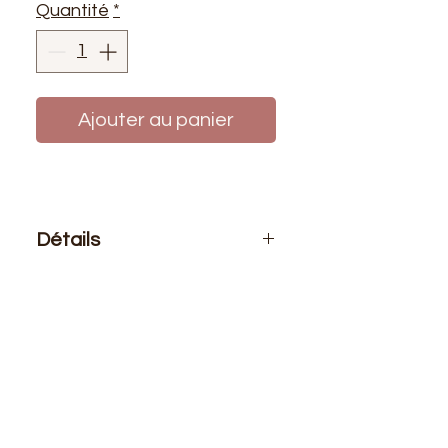
Quantité
*
Ajouter au panier
Détails
Le prix affiché :
0,50 mètre de tissu.
Si vous voulez 1 mètre de ce tissu
vous devez choisir 2 quantités
Composition
: 100% Polyester
Laize
: 1m50