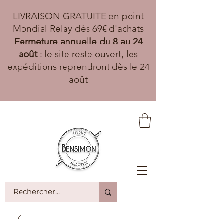
LIVRAISON GRATUITE en point
Mondial Relay dès 69€ d'achats
Fermeture annuelle du 8 au 24
août
: le site reste ouvert, les
expéditions reprendront dès le 24
août