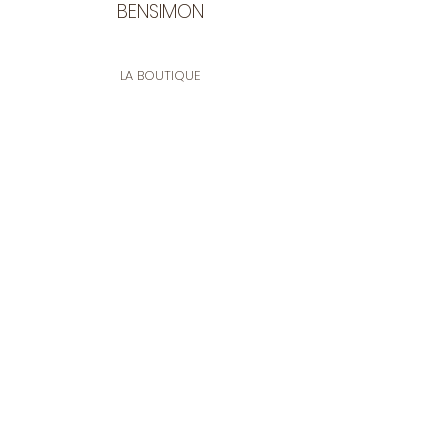
BENSIMON
LA BOUTIQUE
Ouverte du lundi au vendredi
de 9:30 à 12:30 et de 14:00 à 17:00
26 rue Francis de Pressensé
13001 Marseille
CONTACT
Tel.
04 91 90 18 89
tissusbensimon@gmail.com