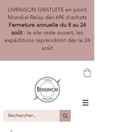
LIVRAISON GRATUITE en point
Mondial Relay dès 69€ d'achats
Fermeture annuelle du 8 au 24
août
: le site reste ouvert, les
expéditions reprendront dès le 24
août