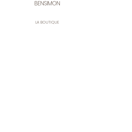
BENSIMON
LA BOUTIQUE
Ouverte du lundi au vendredi
de 9:30 à 12:30 et de 14:00 à 17:00
26 rue Francis de Pressensé
13001 Marseille
CONTACT
Tel.
04 91 90 18 89
tissusbensimon@gmail.com