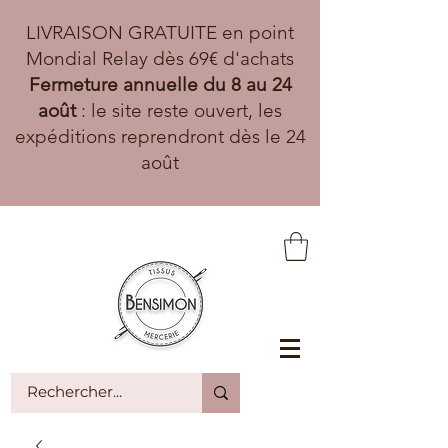
LIVRAISON GRATUITE en point
Mondial Relay dès 69€ d'achats
Fermeture annuelle du 8 au 24
août
: le site reste ouvert, les
expéditions reprendront dès le 24
août