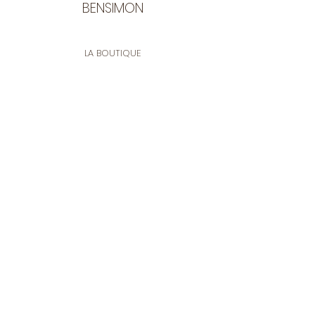
BENSIMON
LA BOUTIQUE
Ouverte du lundi au vendredi
de 9:30 à 12:30 et de 14:00 à 17:00
26 rue Francis de Pressensé
13001 Marseille
CONTACT
Tel.
04 91 90 18 89
tissusbensimon@gmail.com