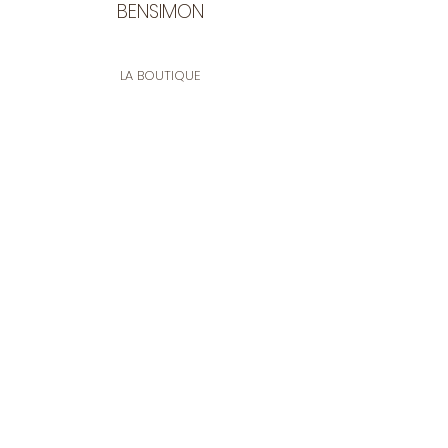
BENSIMON
LA BOUTIQUE
Ouverte du lundi au vendredi
de 9:30 à 12:30 et de 14:00 à 17:00
26 rue Francis de Pressensé
13001 Marseille
CONTACT
Tel.
04 91 90 18 89
tissusbensimon@gmail.com