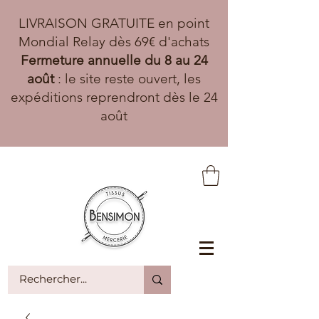
LIVRAISON GRATUITE en point
Mondial Relay dès 69€ d'achats
Fermeture annuelle du 8 au 24
août
: le site reste ouvert, les
expéditions reprendront dès le 24
août