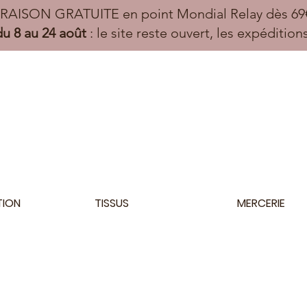
VRAISON GRATUITE en point Mondial Relay dès 69€
u 8 au 24 août
: le site reste ouvert, les expéditio
TION
TISSUS
MERCERIE