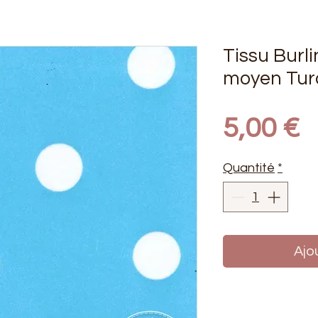
Tissu Burli
moyen Tur
P
5,00 €
Quantité
*
Ajo