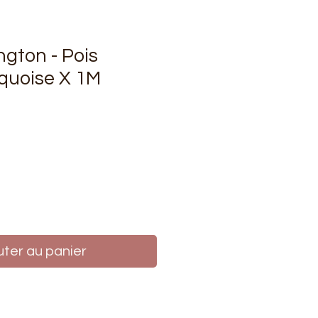
ngton - Pois
quoise X 1M
rix
uter au panier