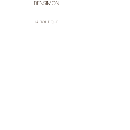
BENSIMON
LA BOUTIQUE
Ouverte du lundi au vendredi
de 9:30 à 12:30 et de 14:00 à 17:00
26 rue Francis de Pressensé
13001 Marseille
CONTACT
Tel.
04 91 90 18 89
tissusbensimon@gmail.com