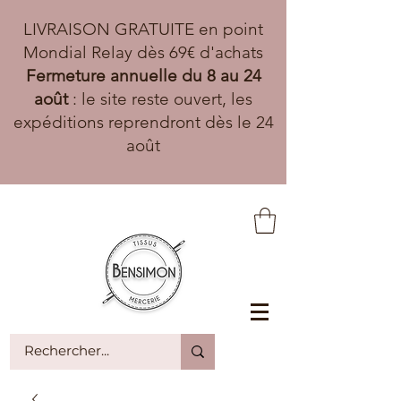
LIVRAISON GRATUITE en point
Mondial Relay dès 69€ d'achats
Fermeture annuelle du 8 au 24
août
: le site reste ouvert, les
expéditions reprendront dès le 24
août