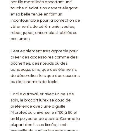
ses fils métallisés apportant une
touche d'éclat. Son aspect élégant
et sa belle tenue en font un
incontournable pour la confection de
vêtements de cérémonie, vestes,
robes, jupes, ensembles habillés ou
costumes.
Il est également très apprécié pour
créer des accessoires comme des
pochettes, des nœuds ou des
bandeaux, ainsi que des éléments
de décoration tels que des coussins
ou des chemins de table.
Facile à travailler avec un peu de
soin, le brocart lurex se coud de
préférence avec une aiguille
Microtex ou universelle n°80 à 90 et
un fil polyester de qualité. Comme la
plupart des tissus tissés, il est
conseillé de surfiler les bords après