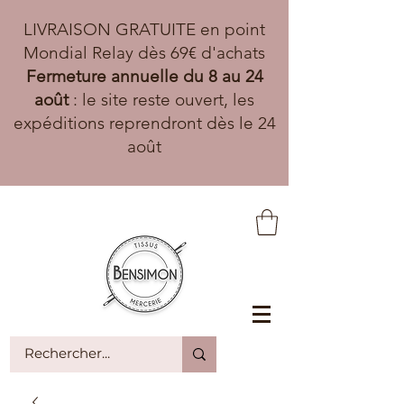
LIVRAISON GRATUITE en point
Mondial Relay dès 69€ d'achats
Fermeture annuelle du 8 au 24
août
: le site reste ouvert, les
expéditions reprendront dès le 24
août