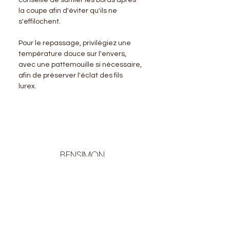
la coupe afin d'éviter qu'ils ne
s'effilochent.
Pour le repassage, privilégiez une
température douce sur l'envers,
avec une pattemouille si nécessaire,
afin de préserver l'éclat des fils
lurex.
BENSIMON
LA BOUTIQUE
Ouverte du lundi au vendredi