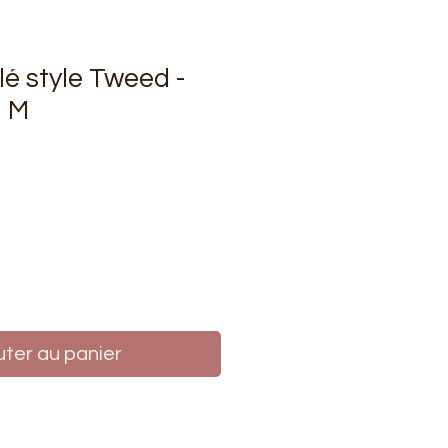
lé style Tweed -
1 M
rix
uter au panier