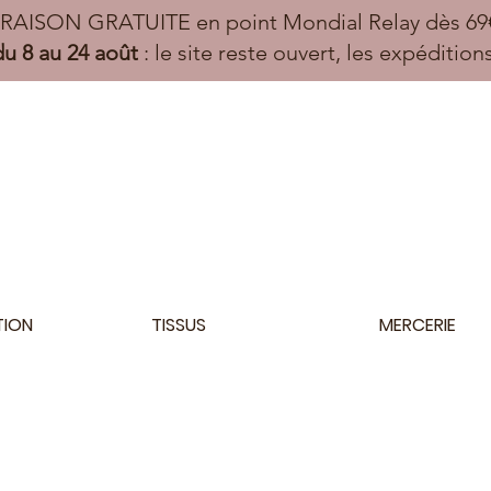
VRAISON GRATUITE en point Mondial Relay dès 69€
u 8 au 24 août
: le site reste ouvert, les expéditio
TION
TISSUS
MERCERIE