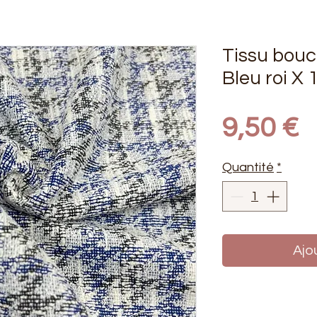
Tissu bouc
Bleu roi X 
P
9,50 €
Quantité
*
Ajo