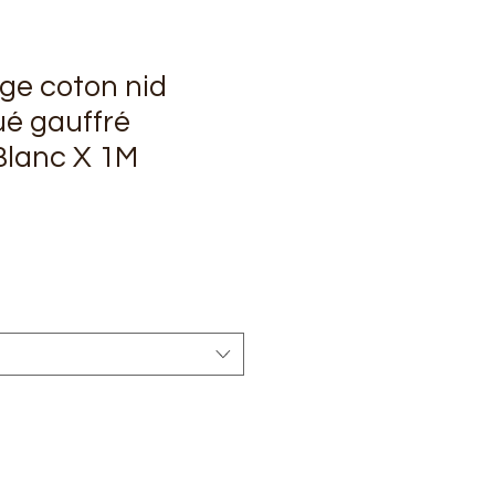
ge coton nid
ué gauffré
Blanc X 1M
rix