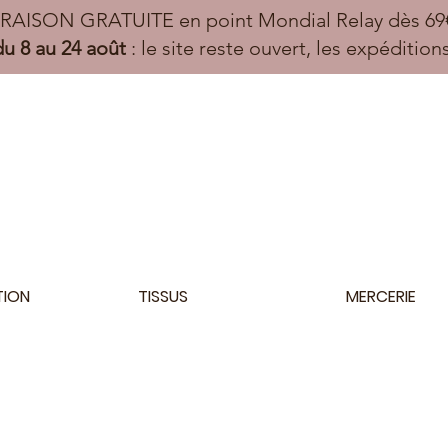
VRAISON GRATUITE en point Mondial Relay dès 69€
u 8 au 24 août
: le site reste ouvert, les expéditio
TION
TISSUS
MERCERIE