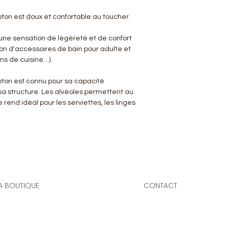
oton est doux et confortable au toucher.
 une sensation de légèreté et de confort
ion d'accessoires de bain pour adulte et
ons de cuisine…).
coton est connu pour sa capacité
sa structure. Les alvéoles permettent au
le rend idéal pour les serviettes, les linges
A BOUTIQUE
CONTACT