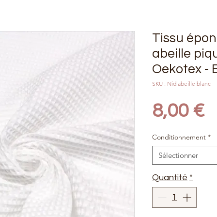
Tissu épon
abeille piq
Oekotex - 
SKU : Nid abeille blanc
P
8,00 €
Conditionnement
*
Sélectionner
Quantité
*