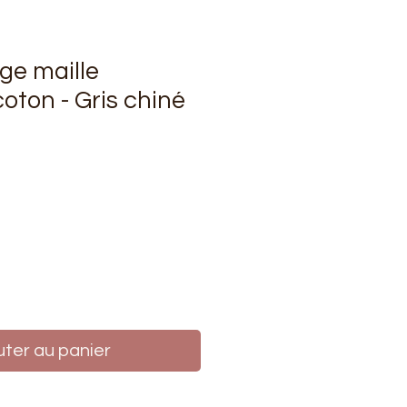
ge maille
oton - Gris chiné
rix
uter au panier