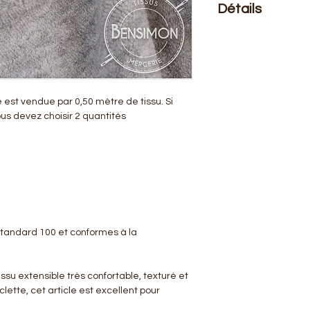
Détails
Le prix affiché :
0,50
mètre de ce tissu vo
Composition
: 100%
est vendue par 0,50 mètre de tissu. Si
us devez choisir 2 quantités
Laize
: 1m50
G/m2
: 240
Nos tissus sont cer
conformes à la rég
L'éponge maille bouc
 Standard 100 et conformes à la
confortable et souple
cette matière convi
confection de pyjam
issu extensible très confortable, texturé et
plage...
lette, cet article est excellent pour