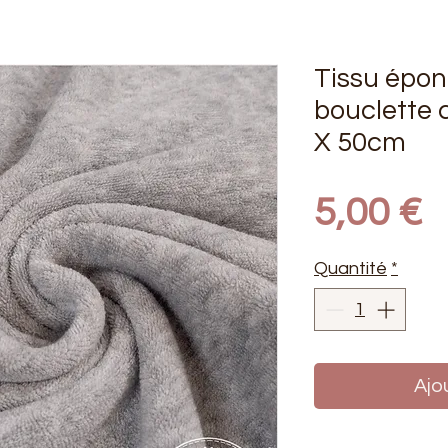
Tissu épon
bouclette c
X 50cm
P
5,00 €
Quantité
*
Ajo