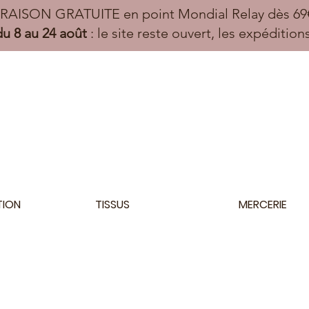
VRAISON GRATUITE en point Mondial Relay dès 69€
u 8 au 24 août
: le site reste ouvert, les expéditio
TION
TISSUS
MERCERIE