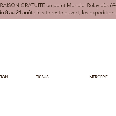
VRAISON GRATUITE en point Mondial Relay dès 69€
u 8 au 24 août
: le site reste ouvert, les expéditio
TION
TISSUS
MERCERIE