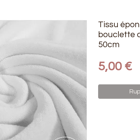
Tissu épon
bouclette 
50cm
P
5,00 €
Rup