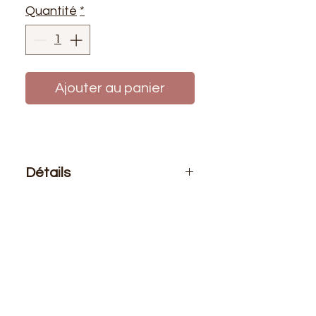
Quantité
*
Ajouter au panier
Détails
Le prix affiché :
1 mètre de sangle
Composition
: 100% polyester
Taille
: 40mm
Soupe et résistante, elle est idéale
pour la réalisation de sacs,