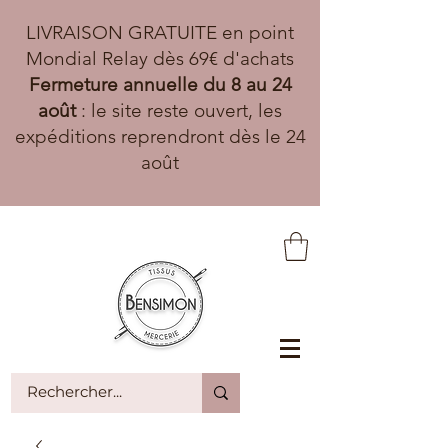
LIVRAISON GRATUITE en point
Mondial Relay dès 69€ d'achats
Fermeture annuelle du 8 au 24
août
: le site reste ouvert, les
expéditions reprendront dès le 24
août