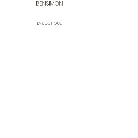
BENSIMON
LA BOUTIQUE
Ouverte du lundi au vendredi
de 9:30 à 12:30 et de 14:00 à 17:00
26 rue Francis de Pressensé
13001 Marseille
CONTACT
Tel.
04 91 90 18 89
tissusbensimon@gmail.com