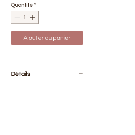
Quantité
*
Ajouter au panier
Détails
Le prix affiché :
1 mètre de sangle
Composition
: 100% polyester
Taille
: 40mm
Soupe et résistante, elle est idéale
pour la réalisation de sacs,