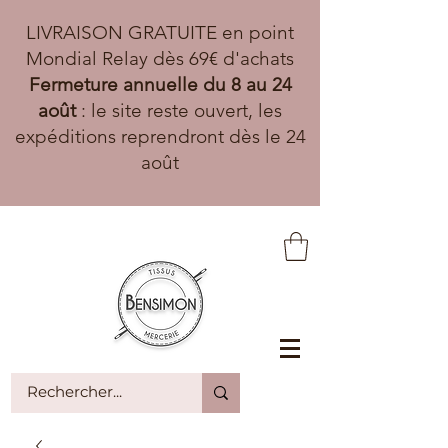
LIVRAISON GRATUITE en point
Mondial Relay dès 69€ d'achats
Fermeture annuelle du 8 au 24
août
: le site reste ouvert, les
expéditions reprendront dès le 24
août