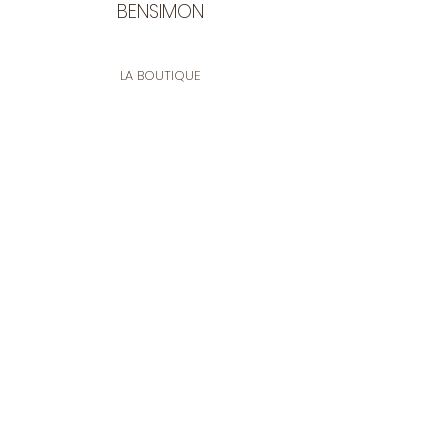
BENSIMON
LA BOUTIQUE
Ouverte du lundi au vendredi
de 9:30 à 12:30 et de 14:00 à 17:00
26 rue Francis de Pressensé
13001 Marseille
CONTACT
Tel.
04 91 90 18 89
tissusbensimon@gmail.com