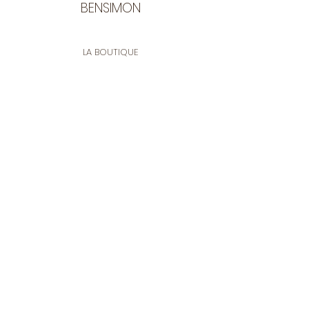
BENSIMON
LA BOUTIQUE
Ouverte du lundi au vendredi
de 9:30 à 12:30 et de 14:00 à 17:00
26 rue Francis de Pressensé
13001 Marseille
CONTACT
Tel.
04 91 90 18 89
tissusbensimon@gmail.com