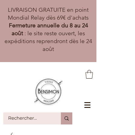
LIVRAISON GRATUITE en point
Mondial Relay dès 69€ d'achats
Fermeture annuelle du 8 au 24
août
: le site reste ouvert, les
expéditions reprendront dès le 24
août