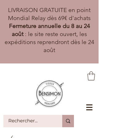
LIVRAISON GRATUITE en point
Mondial Relay dès 69€ d'achats
Fermeture annuelle du 8 au 24
août
: le site reste ouvert, les
expéditions reprendront dès le 24
août