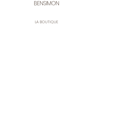
BENSIMON
LA BOUTIQUE
Ouverte du lundi au vendredi
de 9:30 à 12:30 et de 14:00 à 17:00
26 rue Francis de Pressensé
13001 Marseille
CONTACT
Tel.
04 91 90 18 89
tissusbensimon@gmail.com