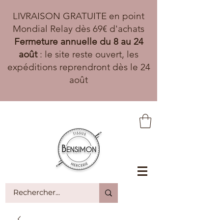
LIVRAISON GRATUITE en point
Mondial Relay dès 69€ d'achats
Fermeture annuelle du 8 au 24
août
: le site reste ouvert, les
expéditions reprendront dès le 24
août