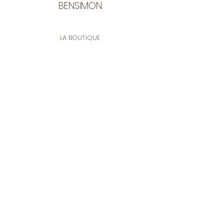
BENSIMON
LA BOUTIQUE
Ouverte du lundi au vendredi
de 9:30 à 12:30 et de 14:00 à 17:00
26 rue Francis de Pressensé
13001 Marseille
CONTACT
Tel.
04 91 90 18 89
tissusbensimon@gmail.com