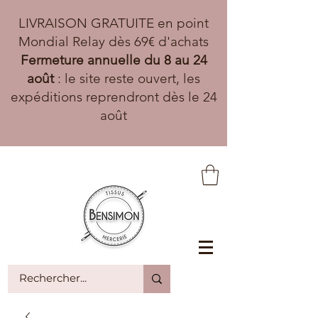
LIVRAISON GRATUITE en point
Mondial Relay dès 69€ d'achats
Fermeture annuelle du 8 au 24
août
: le site reste ouvert, les
expéditions reprendront dès le 24
août