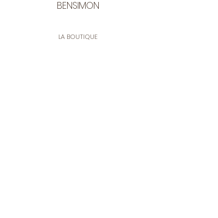
BENSIMON
LA BOUTIQUE
Ouverte du lundi au vendredi
de 9:30 à 12:30 et de 14:00 à 17:00
26 rue Francis de Pressensé
13001 Marseille
CONTACT
Tel.
04 91 90 18 89
tissusbensimon@gmail.com