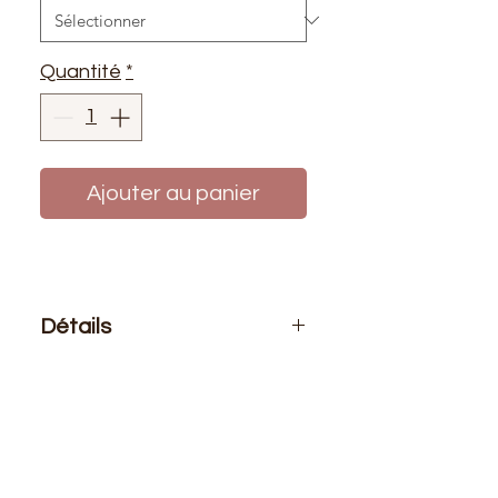
Quantité
*
Ajouter au panier
Détails
Le prix affiché :
1 mètre mais cet
article ne se vend qu'au rouleau de
10m
Composition
: 100% polyester