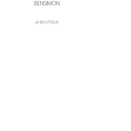
BENSIMON
LA BOUTIQUE
Ouverte du lundi au vendredi
de 9:30 à 12:30 et de 14:00 à 17:00
26 rue Francis de Pressensé
13001 Marseille
CONTACT
Tel.
04 91 90 18 89
tissusbensimon@gmail.com