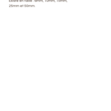
Existe en taille : 6mm, 10mm, 15mm,
25mm et 50mm.