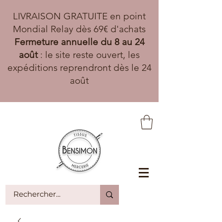
LIVRAISON GRATUITE en point
Mondial Relay dès 69€ d'achats
Fermeture annuelle du 8 au 24
août
: le site reste ouvert, les
expéditions reprendront dès le 24
août