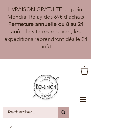
LIVRAISON GRATUITE en point
Mondial Relay dès 69€ d'achats
Fermeture annuelle du 8 au 24
août
: le site reste ouvert, les
expéditions reprendront dès le 24
août