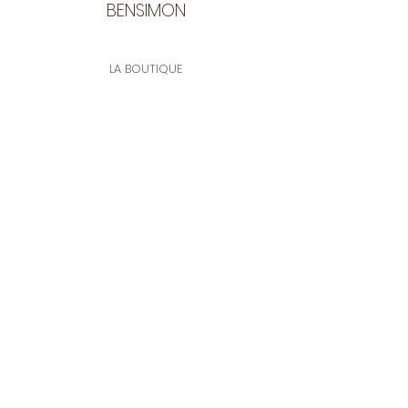
BENSIMON
LA BOUTIQUE
Ouverte du lundi au vendredi
de 9:30 à 12:30 et de 14:00 à 17:00
26 rue Francis de Pressensé
13001 Marseille
CONTACT
Tel.
04 91 90 18 89
tissusbensimon@gmail.com