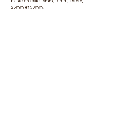
Existe en taille : 6mm, 10mm, 15mm,
25mm et 50mm.