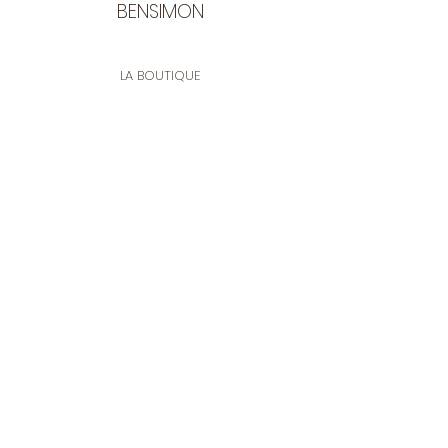
BENSIMON
LA BOUTIQUE
Ouverte du lundi au vendredi
de 9:30 à 12:30 et de 14:00 à 17:00
26 rue Francis de Pressensé
13001 Marseille
CONTACT
Tel.
04 91 90 18 89
tissusbensimon@gmail.com