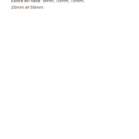
Existe en taille : 6mm, 10mm, 15mm,
25mm et 50mm.