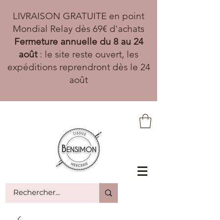
LIVRAISON GRATUITE en point
Mondial Relay dès 69€ d'achats
Fermeture annuelle du 8 au 24
août
: le site reste ouvert, les
expéditions reprendront dès le 24
août