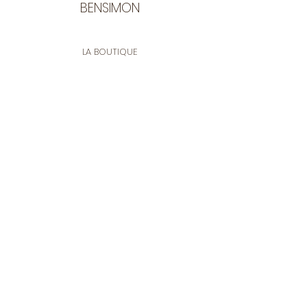
BENSIMON
LA BOUTIQUE
Ouverte du lundi au vendredi
de 9:30 à 12:30 et de 14:00 à 17:00
26 rue Francis de Pressensé
13001 Marseille
CONTACT
Tel.
04 91 90 18 89
tissusbensimon@gmail.com