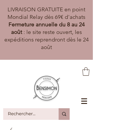
LIVRAISON GRATUITE en point
Mondial Relay dès 69€ d'achats
Fermeture annuelle du 8 au 24
août
: le site reste ouvert, les
expéditions reprendront dès le 24
août