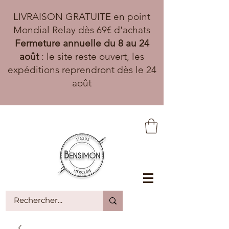
LIVRAISON GRATUITE en point
Mondial Relay dès 69€ d'achats
Fermeture annuelle du 8 au 24
août
: le site reste ouvert, les
expéditions reprendront dès le 24
août