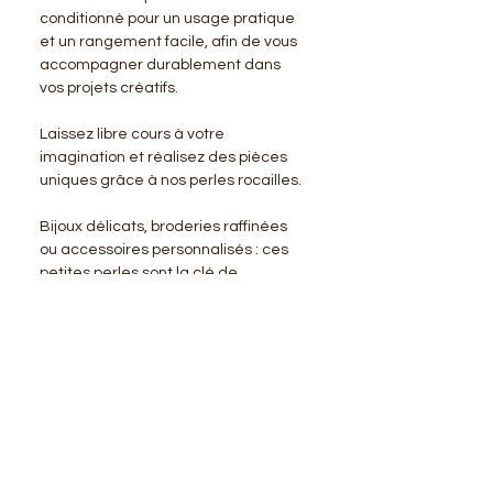
conditionné pour un usage pratique
et un rangement facile, afin de vous
accompagner durablement dans
vos projets créatifs.
Laissez libre cours à votre
imagination et réalisez des pièces
uniques grâce à nos perles rocailles.
Bijoux délicats, broderies raffinées
ou accessoires personnalisés : ces
petites perles sont la clé de
créations précises, élégantes et
intemporelles.
BENSIMON