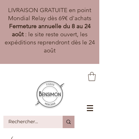
LIVRAISON GRATUITE en point
Mondial Relay dès 69€ d'achats
Fermeture annuelle du 8 au 24
août
: le site reste ouvert, les
expéditions reprendront dès le 24
août