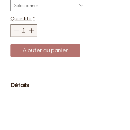
Quantité
*
Ajouter au panier
Détails
Le prix affiché :
1 mètre de
passepoil ou au rouleau 20 mètres
Composition
: 86% Polyester 14%
Polyamide