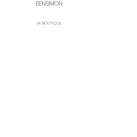
BENSIMON
LA BOUTIQUE
Ouverte du lundi au vendredi
de 9:30 à 12:30 et de 14:00 à 17:00
26 rue Francis de Pressensé
13001 Marseille
CONTACT
Tel.
04 91 90 18 89
tissusbensimon@gmail.com