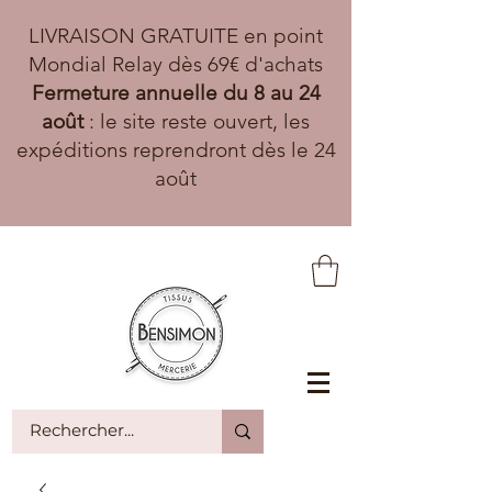
LIVRAISON GRATUITE en point
Mondial Relay dès 69€ d'achats
Fermeture annuelle du 8 au 24
août
: le site reste ouvert, les
expéditions reprendront dès le 24
août