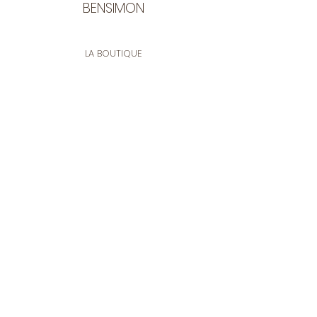
BENSIMON
LA BOUTIQUE
Ouverte du lundi au vendredi
de 9:30 à 12:30 et de 14:00 à 17:00
26 rue Francis de Pressensé
13001 Marseille
CONTACT
Tel.
04 91 90 18 89
tissusbensimon@gmail.com