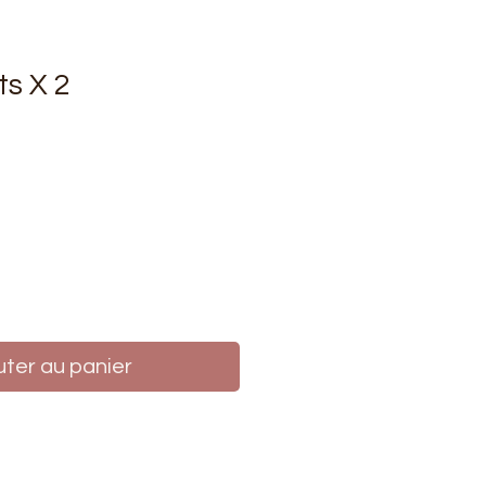
ts X 2
rix
uter au panier