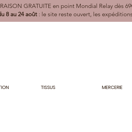
VRAISON GRATUITE en point Mondial Relay dès 69€
u 8 au 24 août
: le site reste ouvert, les expéditio
TION
TISSUS
MERCERIE