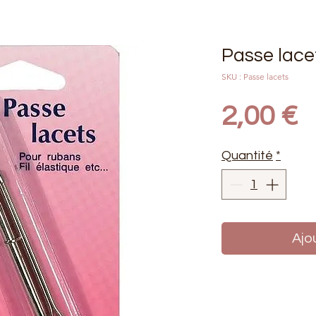
Passe lace
SKU : Passe lacets
P
2,00 €
Quantité
*
Ajo