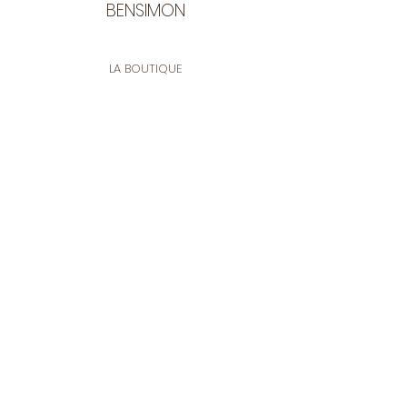
BENSIMON
LA BOUTIQUE
Ouverte du lundi au vendredi
de 9:30 à 12:30 et de 14:00 à 17:00
26 rue Francis de Pressensé
13001 Marseille
CONTACT
Tel.
04 91 90 18 89
tissusbensimon@gmail.com