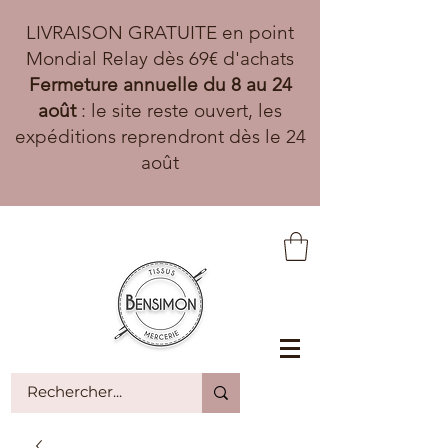
LIVRAISON GRATUITE en point
Mondial Relay dès 69€ d'achats
Fermeture annuelle du 8 au 24
août
: le site reste ouvert, les
expéditions reprendront dès le 24
août