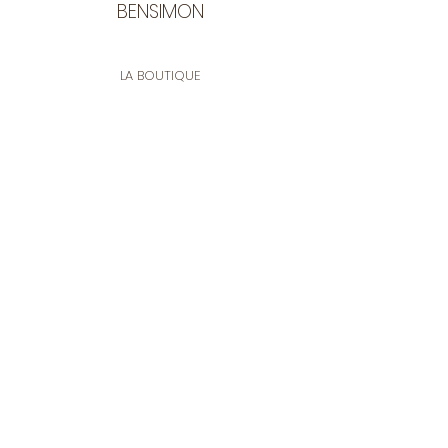
BENSIMON
LA BOUTIQUE
Ouverte du lundi au vendredi
de 9:30 à 12:30 et de 14:00 à 17:00
26 rue Francis de Pressensé
13001 Marseille
CONTACT
Tel.
04 91 90 18 89
tissusbensimon@gmail.com