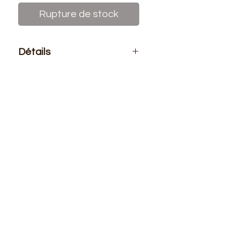
Rupture de stock
Détails
Le prix affiché :
Pour un sachet de
10 pelotes de fils de laine azurite.
Aiguilles :
n° 3.00 au 4.00 et crochet
n° 3.00
Composition
: 100% acryllique
Longeur
: +/- 140 mètres - 50 grs.