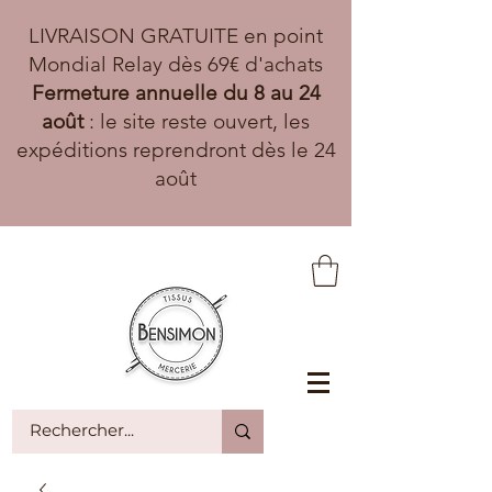
LIVRAISON GRATUITE en point
Mondial Relay dès 69€ d'achats
Fermeture annuelle du 8 au 24
août
: le site reste ouvert, les
expéditions reprendront dès le 24
août