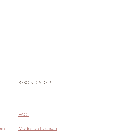
 un sachet de 10 pelotes de fils
4.00 et crochet n° 3.00
acryllique
tres - 50 grs.
BESOIN D'AIDE ?
FAQ
com
Modes de livraison