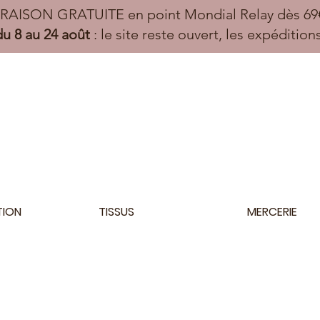
VRAISON GRATUITE en point Mondial Relay dès 69€
u 8 au 24 août
: le site reste ouvert, les expéditio
TION
TISSUS
MERCERIE