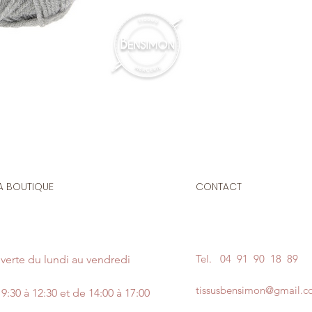
Le prix affiché :
Pour
de laine azurite.
Aiguilles :
n° 3.00 au 
Composition
: 100% 
Longeur
: +/- 140 mè
A BOUTIQUE
CONTACT
Tel.
04 91 90 18 89
verte du lundi au vendredi
tissusbensimon@gmail.
9:30 à 12:30 et de 14:00 à 17:00