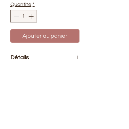
Quantité
*
Ajouter au panier
Détails
Le prix affiché :
Pour un sachet de
10 pelotes de fils de laine azurite.
Aiguilles :
n° 3.00 au 4.00 et crochet
n° 3.00
Composition
: 100% acryllique
Longeur
: +/- 140 mètres - 50 grs.