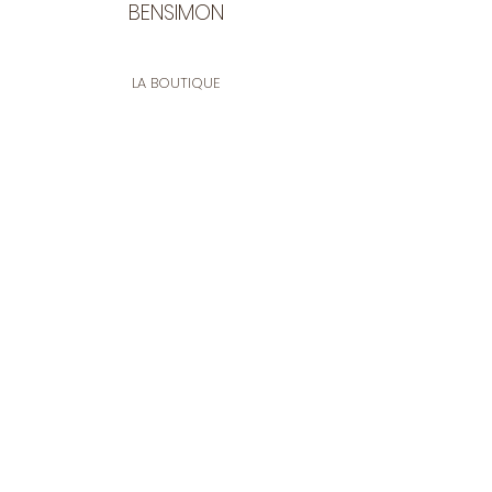
BENSIMON
LA BOUTIQUE
Ouverte du lundi au vendredi
de 9:30 à 12:30 et de 14:00 à 17:00
26 rue Francis de Pressensé
13001 Marseille
CONTACT
Tel.
04 91 90 18 89
tissusbensimon@gmail.com