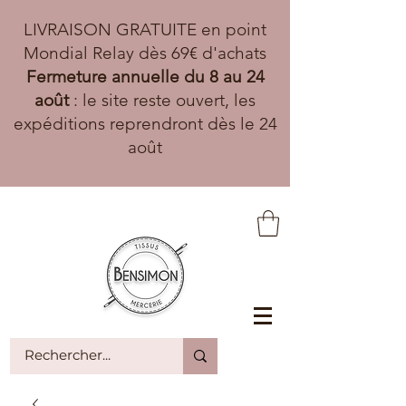
LIVRAISON GRATUITE en point
Mondial Relay dès 69€ d'achats
Fermeture annuelle du 8 au 24
août
: le site reste ouvert, les
expéditions reprendront dès le 24
août