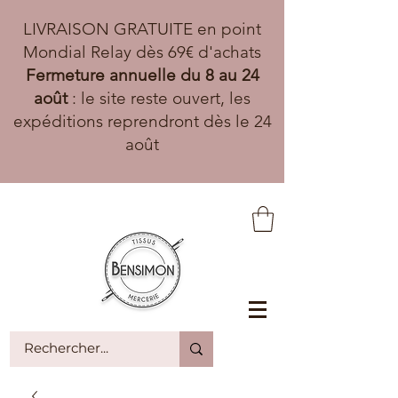
LIVRAISON GRATUITE en point
Mondial Relay dès 69€ d'achats
Fermeture annuelle du 8 au 24
août
: le site reste ouvert, les
expéditions reprendront dès le 24
août