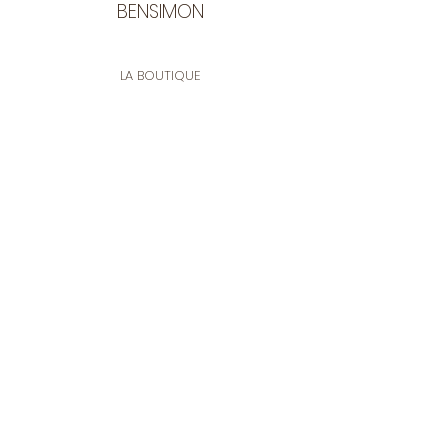
BENSIMON
LA BOUTIQUE
Ouverte du lundi au vendredi
de 9:30 à 12:30 et de 14:00 à 17:00
26 rue Francis de Pressensé
13001 Marseille
CONTACT
Tel.
04 91 90 18 89
tissusbensimon@gmail.com