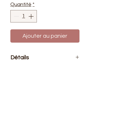
Quantité
*
Ajouter au panier
Détails
Le prix affiché :
Pour un sachet de
10 pelotes de fils de laine azurite.
Aiguilles :
n° 3.00 au 4.00 et crochet
n° 3.00
Composition
: 100% acryllique
Longeur
: +/- 140 mètres - 50 grs.