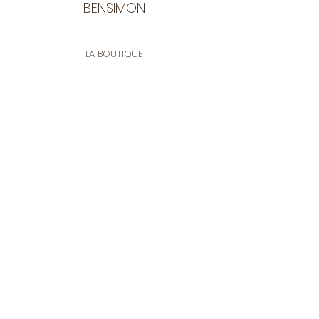
BENSIMON
LA BOUTIQUE
Ouverte du lundi au vendredi
de 9:30 à 12:30 et de 14:00 à 17:00
26 rue Francis de Pressensé
13001 Marseille
CONTACT
Tel.
04 91 90 18 89
tissusbensimon@gmail.com