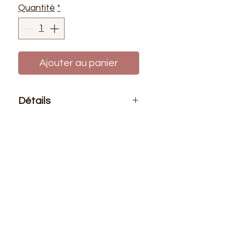
Quantité
*
Ajouter au panier
Détails
Le prix affiché :
Pour un sachet de
10 pelotes de fils de laine azurite.
Aiguilles :
n° 3.00 au 4.00 et crochet
n° 3.00
Composition
: 100% acryllique
Longeur
: +/- 140 mètres - 50 grs.