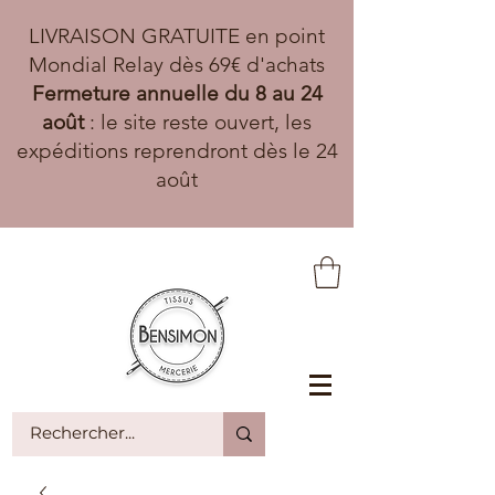
LIVRAISON GRATUITE en point
Mondial Relay dès 69€ d'achats
Fermeture annuelle du 8 au 24
août
: le site reste ouvert, les
expéditions reprendront dès le 24
août