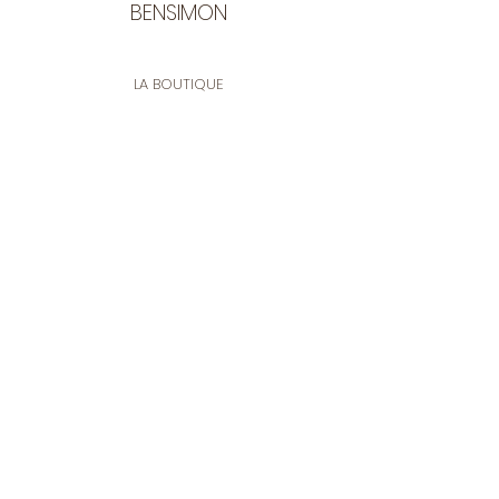
BENSIMON
LA BOUTIQUE
Ouverte du lundi au vendredi
de 9:30 à 12:30 et de 14:00 à 17:00
26 rue Francis de Pressensé
13001 Marseille
CONTACT
Tel.
04 91 90 18 89
tissusbensimon@gmail.com