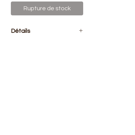
Rupture de stock
Détails
Le prix affiché :
Pour un sachet de
10 pelotes de fils de laine azurite.
Aiguilles :
n° 3.00 au 4.00 et crochet
n° 3.00
Composition
: 100% acryllique
Longeur
: +/- 140 mètres - 50 grs.