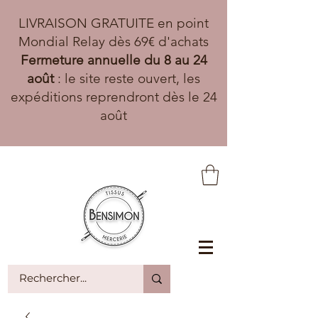
LIVRAISON GRATUITE en point
Mondial Relay dès 69€ d'achats
Fermeture annuelle du 8 au 24
août
: le site reste ouvert, les
expéditions reprendront dès le 24
août