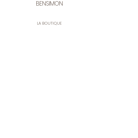
BENSIMON
LA BOUTIQUE
Ouverte du lundi au vendredi
de 9:30 à 12:30 et de 14:00 à 17:00
26 rue Francis de Pressensé
13001 Marseille
CONTACT
Tel.
04 91 90 18 89
tissusbensimon@gmail.com