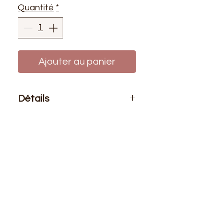
Quantité
*
Ajouter au panier
Détails
Le prix affiché :
Pour un sachet de
10 pelotes de fils de laine azurite.
Aiguilles :
n° 3.00 au 4.00 et crochet
n° 3.00
Composition
: 100% acryllique
Longeur
: +/- 140 mètres - 50 grs.