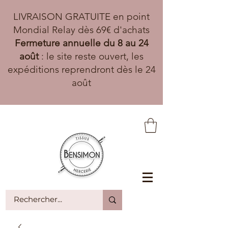
LIVRAISON GRATUITE en point
Mondial Relay dès 69€ d'achats
Fermeture annuelle du 8 au 24
août
: le site reste ouvert, les
expéditions reprendront dès le 24
août