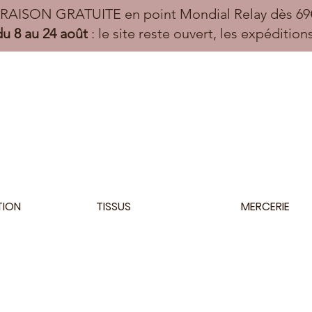
VRAISON GRATUITE en point Mondial Relay dès 69€
u 8 au 24 août
: le site reste ouvert, les expéditio
TION
TISSUS
MERCERIE