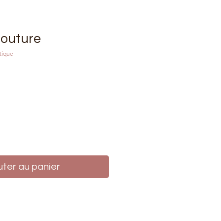
couture
tique
rix
uter au panier