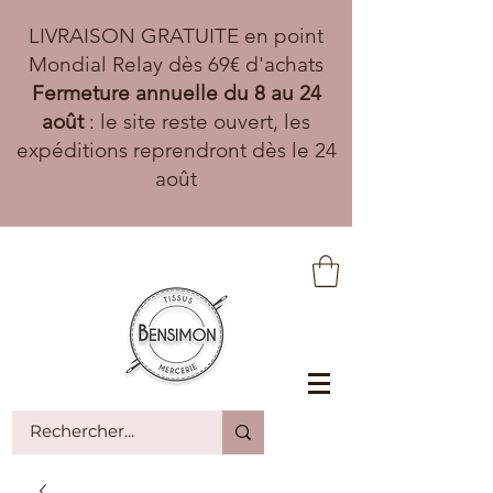
LIVRAISON GRATUITE en point
Mondial Relay dès 69€ d'achats
Fermeture annuelle du 8 au 24
août
: le site reste ouvert, les
expéditions reprendront dès le 24
août