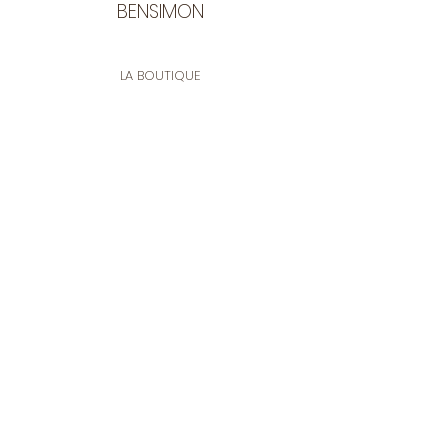
BENSIMON
LA BOUTIQUE
Ouverte du lundi au vendredi
de 9:30 à 12:30 et de 14:00 à 17:00
26 rue Francis de Pressensé
13001 Marseille
CONTACT
Tel.
04 91 90 18 89
tissusbensimon@gmail.com