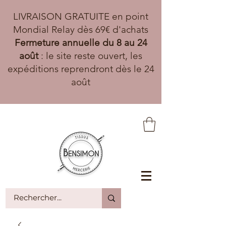
LIVRAISON GRATUITE en point
Mondial Relay dès 69€ d'achats
Fermeture annuelle du 8 au 24
août
: le site reste ouvert, les
expéditions reprendront dès le 24
août