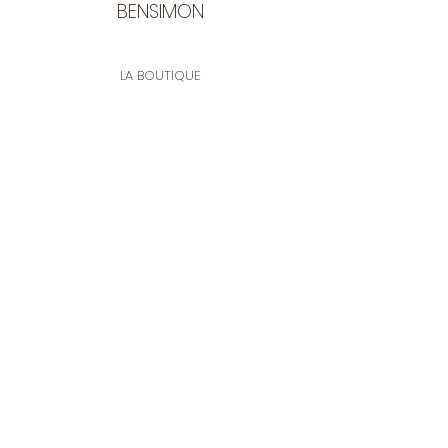
BENSIMON
LA BOUTIQUE
Ouverte du lundi au vendredi
de 9:30 à 12:30 et de 14:00 à 17:00
26 rue Francis de Pressensé
13001 Marseille
CONTACT
Tel.
04 91 90 18 89
tissusbensimon@gmail.com