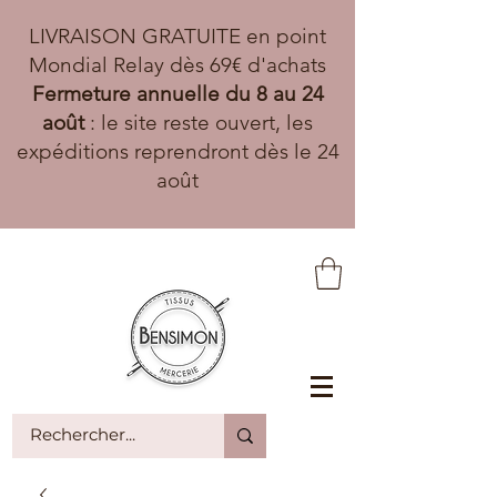
LIVRAISON GRATUITE en point
Mondial Relay dès 69€ d'achats
Fermeture annuelle du 8 au 24
août
: le site reste ouvert, les
expéditions reprendront dès le 24
août