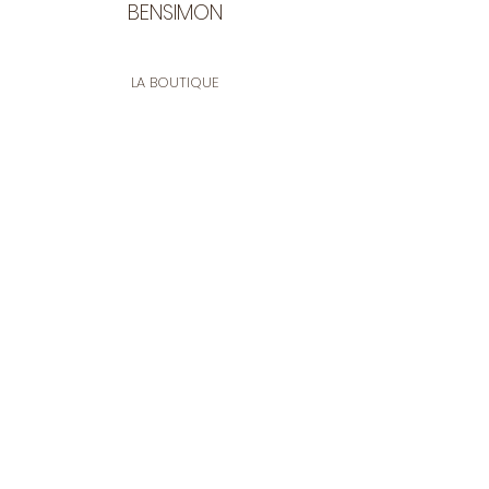
BENSIMON
LA BOUTIQUE
Ouverte du lundi au vendredi
de 9:30 à 12:30 et de 14:00 à 17:00
26 rue Francis de Pressensé
13001 Marseille
CONTACT
Tel.
04 91 90 18 89
tissusbensimon@gmail.com