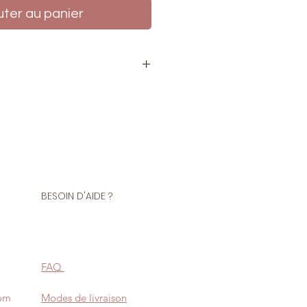
uter au panier
rmeture
polyester
de très bonne qualité, maille de
BESOIN D'AIDE ?
e
us demander d'accorder la
à celle de votre tissu en laissant
d de votre commande.
FAQ
 de teintures peuvent entrainer
uleurs.
com
Modes de livraison
 la taille commandée en stock,