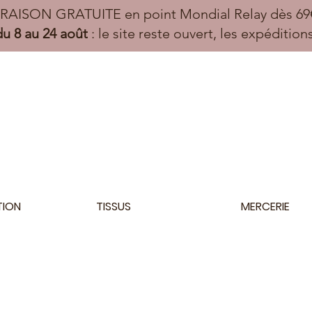
VRAISON GRATUITE en point Mondial Relay dès 69€
u 8 au 24 août
: le site reste ouvert, les expéditio
TION
TISSUS
MERCERIE