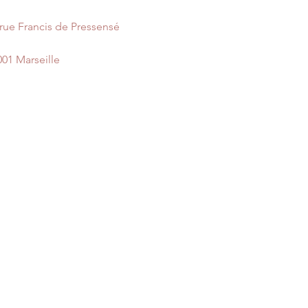
nous vous enverrons 
 rue Francis de Pressensé
001 Marseille