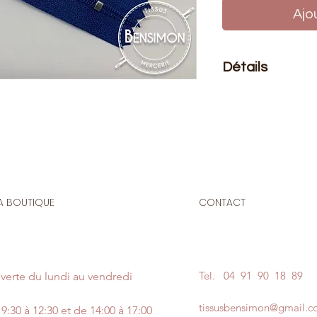
Ajo
Détails
Le prix affiché :
1 fe
Composition
: 100% 
Taille
: 3mm
Fermeture en nylon 
A BOUTIQUE
CONTACT
3mm non séparabl
Origine : Espagne
N'hésitez pas à no
couleur de votre fil 
un message en pie
Tel.
04 91 90 18 89
verte du lundi au vendredi
Notez que les bains
des variations de co
tissusbensimon@gmail.
9:30 à 12:30 et de 14:00 à 17:00
Si nous n'avons pas