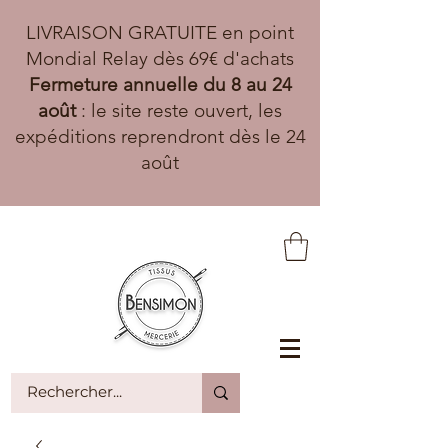
LIVRAISON GRATUITE en point
Mondial Relay dès 69€ d'achats
Fermeture annuelle du 8 au 24
août
: le site reste ouvert, les
expéditions reprendront dès le 24
août