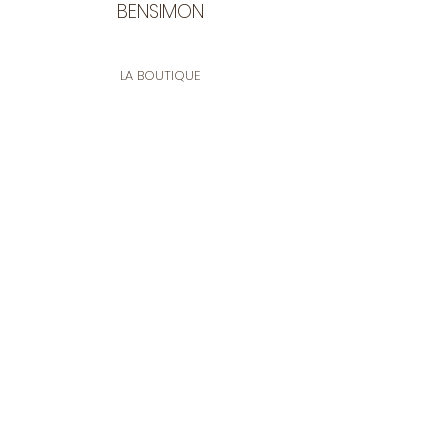
BENSIMON
Lavable jusqu’à 60°C.
LA BOUTIQUE
Ouverte du lundi au vendredi
de 9:30 à 12:30 et de 14:00 à 17:00
26 rue Francis de Pressensé
13001 Marseille
CONTACT
Tel.
04 91 90 18 89
tissusbensimon@gmail.com