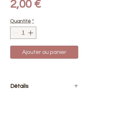
Prix
2,00 €
Quantité
*
Ajouter au panier
Détails
Le prix affiché :
pour 1 mètre de
tissu.
Composition
: 50% Polyester 50%
Fibranne