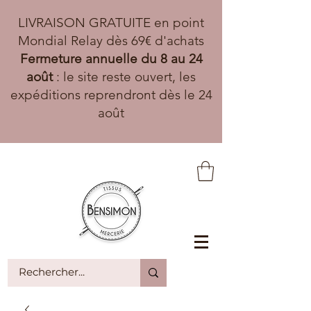
LIVRAISON GRATUITE en point
Mondial Relay dès 69€ d'achats
Fermeture annuelle du 8 au 24
août
: le site reste ouvert, les
expéditions reprendront dès le 24
août