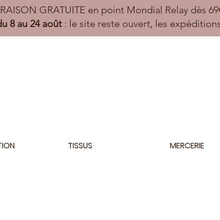
VRAISON GRATUITE en point Mondial Relay dès 69€
u 8 au 24 août
: le site reste ouvert, les expéditio
TION
TISSUS
MERCERIE