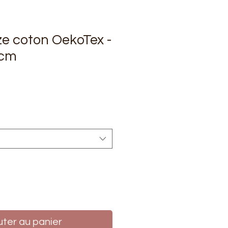
e coton OekoTex -
0cm
rix
uter au panier