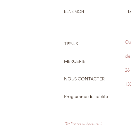
BENSIMON
L
Ou
TISSUS
de 
MERCERIE
26
NOUS CONTACTER
13
Programme de fidélité
*En France uniquement