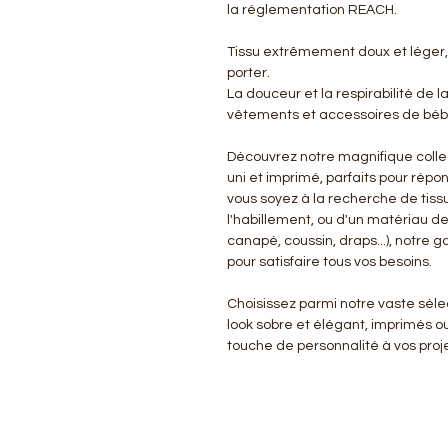
la réglementation REACH.
Tissu extrêmement doux et léger,
porter.
La douceur et la respirabilité de l
vêtements et accessoires de bébé
Découvrez notre magnifique colle
uni et imprimé, parfaits pour répo
vous soyez à la recherche de tissu
l'habillement, ou d'un matériau d
canapé, coussin, draps...), notre
pour satisfaire tous vos besoins.
Choisissez parmi notre vaste sélect
look sobre et élégant, imprimés o
touche de personnalité à vos proje